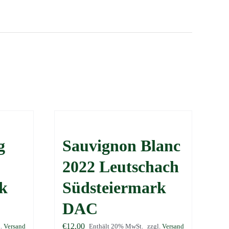
g
Sauvignon Blanc
2022 Leutschach
k
Südsteiermark
DAC
€
12,00
l.
Versand
Enthält 20% MwSt.
zzgl.
Versand