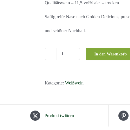
Qualitätswein – 11,5 vol% alc. – trocken
Saftig reife Nase nach Golden Delicious, präse
und schöner Nachhall.
In den Warenkorb
Welschriesling
2025
DAC
Südsteiermark
Kategorie:
Weißwein
Menge
Produkt twittern